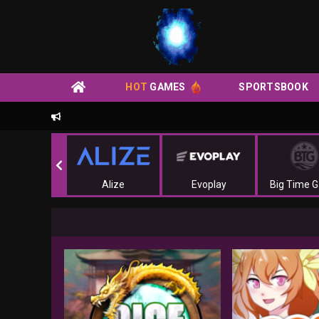
HOT
GAMES
SPORTSBOOK
skmeslot
Alize
Evoplay
Big Time 