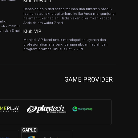
Klub Reward
Dapatkan poin dari setiap taruhan dan tukarkan produk
fashion atau teknologi terbaru ketika Anda mengunjungi
halaman tukar hadiah. Hadiah akan dikirimkan kepada
liki
Anda dalam waktu 7 hari.
 24/7 melalui
pon dan Email.
Klub VIP
Menjadi VIP kami untuk mendapatkan layanan dan
profesionalisme terbaik, dengan ribuan hadiah dan
program promosi khusus untuk VIP!
GAME PROVIDER
GAPLE