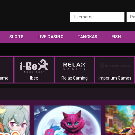
SLOTS
LIVE CASINO
TANGKAS
FISH
Game
Ibex
Relax Gaming
Imperium Games