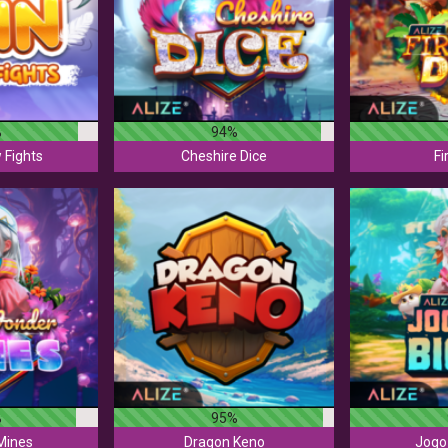
%
94%
w Fights
Cheshire Dice
Fi
%
95%
Mines
Dragon Keno
Jogo