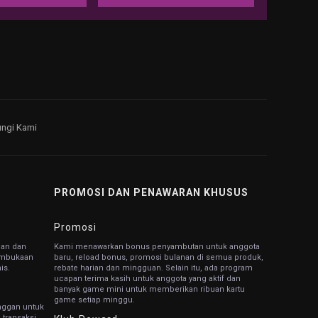
ngi Kami
PROMOSI DAN PENAWARAN KHUSUS
Promosi
han dan
Kami menawarkan bonus penyambutan untuk anggota
pembukaan
baru, reload bonus, promosi bulanan di semua produk,
is.
rebate harian dan mingguan. Selain itu, ada program
ucapan terima kasih untuk anggota yang aktif dan
banyak game mini untuk memberikan ribuan kartu
game setiap minggu.
nggan untuk
transaksi