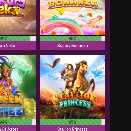
92%
95%
ura Neko
Sugary Bonanza
94%
95%
 Of Aztec
Stallion Princess