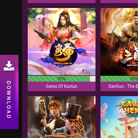
92%
95
Gates Of Kunlun
SanGuo - The 