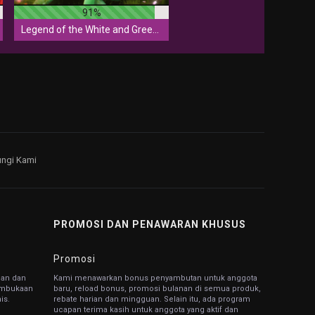
91%
Legend of the White and Green Snake
ngi Kami
PROMOSI DAN PENAWARAN KHUSUS
Promosi
han dan
Kami menawarkan bonus penyambutan untuk anggota
pembukaan
baru, reload bonus, promosi bulanan di semua produk,
is.
rebate harian dan mingguan. Selain itu, ada program
ucapan terima kasih untuk anggota yang aktif dan