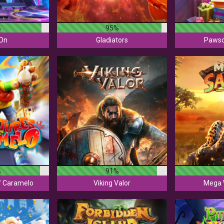
%
95%
On
Gladiators
Paws
%
91%
f Caramelo
Viking Valor
Mega W