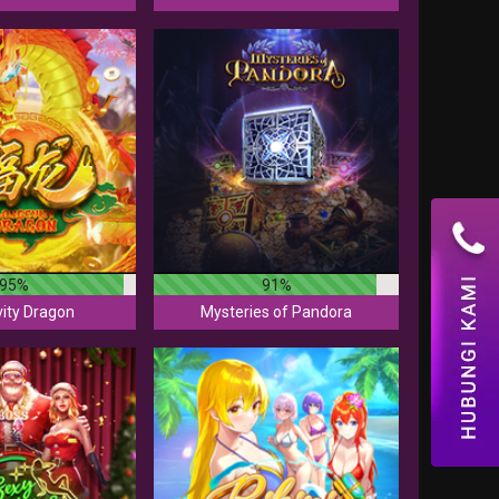
95%
91%
ity Dragon
Mysteries of Pandora