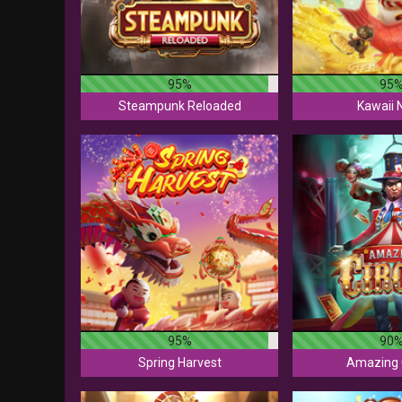
95%
95
Steampunk Reloaded
Kawaii 
95%
90
Spring Harvest
Amazing 