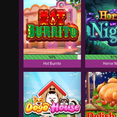
94%
91
Hot Burrito
Horror N