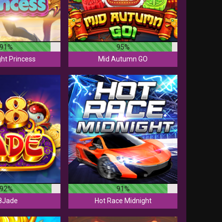
91%
95%
ht Princess
Mid Autumn GO
92%
91%
8Jade
Hot Race Midnight