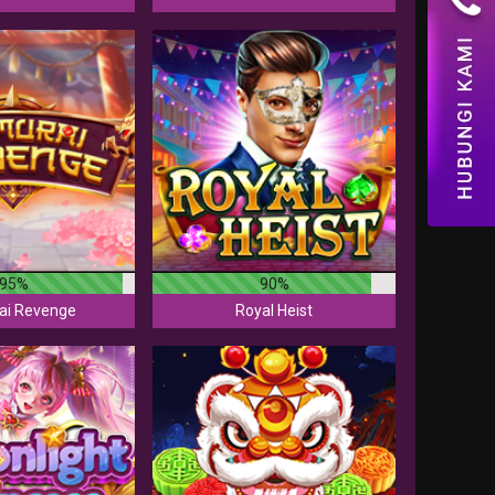
95%
90%
ai Revenge
Royal Heist