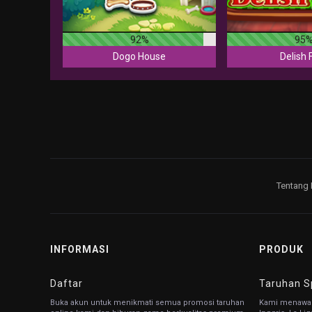
92%
95
Dogo House
Delish 
Tentang
INFORMASI
PRODUK
Daftar
Taruhan S
Buka akun untuk menikmati semua promosi taruhan
Kami menawar