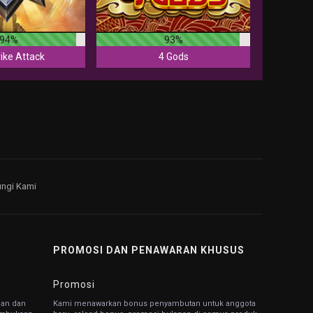
94%
93%
rike Attack
4 Gods
ngi Kami
PROMOSI DAN PENAWARAN KHUSUS
Promosi
han dan
Kami menawarkan bonus penyambutan untuk anggota