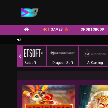
HOT
GAMES
SPORTSBOOK
Games
Betsoft
Dragoon Soft
AI Gaming