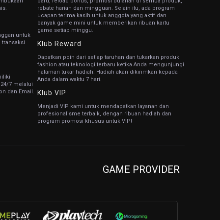
pembukaan
baru, reload bonus, promosi bulanan di semua produk,
is.
rebate harian dan mingguan. Selain itu, ada program
ucapan terima kasih untuk anggota yang aktif dan
banyak game mini untuk memberikan ribuan kartu
game setiap minggu.
nggan untuk
transaksi
Klub Reward
Dapatkan poin dari setiap taruhan dan tukarkan produk
fashion atau teknologi terbaru ketika Anda mengunjungi
halaman tukar hadiah. Hadiah akan dikirimkan kepada
liki
Anda dalam waktu 7 hari.
 24/7 melalui
pon dan Email.
Klub VIP
Menjadi VIP kami untuk mendapatkan layanan dan
profesionalisme terbaik, dengan ribuan hadiah dan
program promosi khusus untuk VIP!
GAME PROVIDER