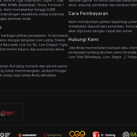
ga, Serie A, Liga Champion, Ligue 1, Liga
bantuan game. Ini berisi bantuan pada 
NBA, NCAA, Basketball, Tenis, Formula 1
akun, deposit, penarikan dan bantuan tekn
gi. Kami menawarkan hingga 4,000
Cara Pembayaran
pertandingan sepakbola setiap bulannya
ngan bermain anda.
Kami memberikan pilihan tepat bagi pela
melakukan deposit dan penarikan. Semua 
o
akan diproses dengan cepat dan aman.
 berbagai pilihan penawaran. Ini termasuk
Hubungi Kami
asino dengan tampilan Live Lobby, Dealer
ive Baccarat, Live Sic Bo, Live Dragon Tiger,
Jika Anda memerlukan bantuan atau memi
, Slot Online Kasino dan permainan Keno.
pertanyaan tentang taruhan, kami tersedia
Live Chat (Whatsapp, Line, Skype...), Tele
inan Slot yang menarik dan penuh warna
ng untuk memenangkan Jackpot hingga
h selalu siap untuk Anda taklukkan.